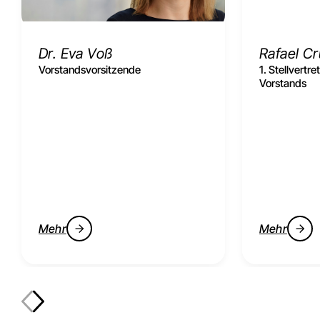
Dr. Eva Voß
Rafael C
Vorstandsvorsitzende
1. Stellvertr
Vorstands
Mehr
Mehr