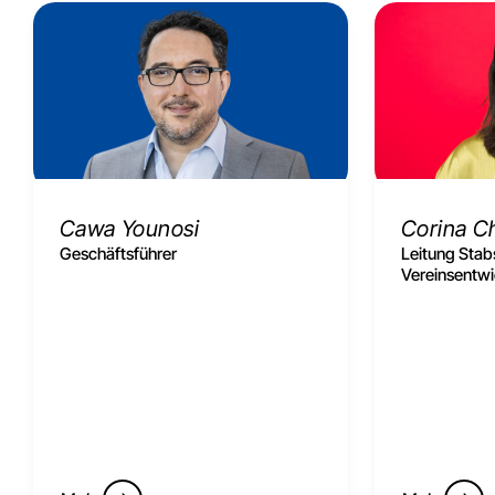
Cawa Younosi
Corina C
Geschäftsführer
Leitung Stabs
Vereinsentw