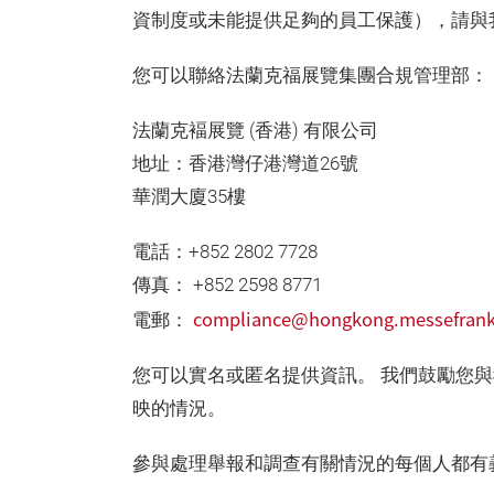
資制度或未能提供足夠的員工保護），請與
您可以聯絡法蘭克福展覽集團合規管理部：
法蘭克褔展覽 (香港) 有限公司
地址：香港灣仔港灣道26號
華潤大廈35樓
電話：+852 2802 7728
傳真： +852 2598 8771
compliance@hongkong.messefrank
電郵：
您可以實名或匿名提供資訊。 我們鼓勵您
映的情況。
參與處理舉報和調查有關情況的每個人都有