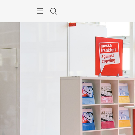
跳
過
目
搜
錄
尋