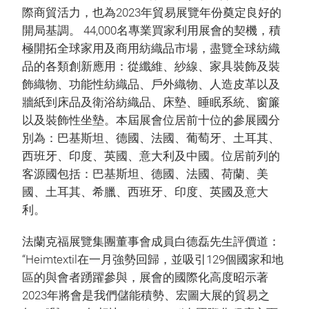
際商貿活力，也為2023年貿易展覽年份奠定良好的
開局基調。 44,000名專業買家利用展會的契機，積
極開拓全球家用及商用紡織品市場，盡覽全球紡織
品的各類創新應用：從纖維、紗線、家具裝飾及裝
飾織物、功能性紡織品、戶外織物、人造皮革以及
牆紙到床品及衛浴紡織品、床墊、睡眠系統、窗簾
以及裝飾性坐墊。本屆展會位居前十位的參展國分
別為：巴基斯坦、德國、法國、葡萄牙、土耳其、
西班牙、印度、英國、意大利及中國。位居前列的
客源國包括：巴基斯坦、德國、法國、荷蘭、美
國、土耳其、希臘、西班牙、印度、英國及意大
利。
法蘭克福展覽集團董事會成員白德磊先生評價道：
“Heimtextil在一月強勢回歸，並吸引129個國家和地
區的與會者踴躍參與，展會的國際化高度昭示著
2023年將會是我們儲能積勢、宏圖大展的貿易之