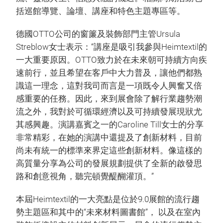
括巡館導覽、論壇、講座和特色主題專區等。
德國OTTO公司的窗簾及裝飾部門主管Ursula
Streblow女士表示：“講座是吸引我參與Heimtextil的
一大重要原因。OTTO致力於在未來朝可持續方向疾
速前行，並且希望在客戶中大力普及，讓他們都熟
識這一理念，這對我司而言是一項既令人興奮又倍
感重要的任務。因此，來到展會除了解行業趨勢潮
流之外，我對於可循環經濟以及可持續發展現狀尤
其感興趣。演講嘉賓之一的Caroline Till女士的分享
非常精彩，在她的演講中還提及了創新材料，目前
尚未有統一的標準來界定這些創新材料。像這樣的
高質量分享為公司的發展規劃提供了全新的啟發思
路和創意視角，聽完頓覺醍醐灌頂。”
本屆Heimtextil的一大亮點是位於9.0展館的流行趨
勢主題區和其中的“未來材料圖書館”， 以及在室內