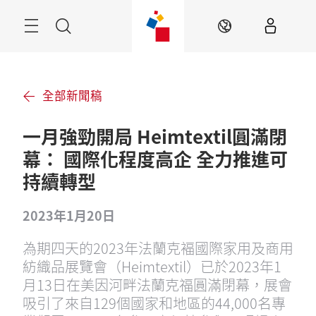
跳
過
目
搜
ZH
錄
尋
全部新聞稿
一月強勁開局 Heimtextil圓滿閉
幕： 國際化程度高企 全力推進可
持續轉型
2023年1月20日
為期四天的2023年法蘭克褔國際家用及商用
紡織品展覽會（Heimtextil）已於2023年1
月13日在美因河畔法蘭克福圓滿閉幕，展會
吸引了來自129個國家和地區的44,000名專