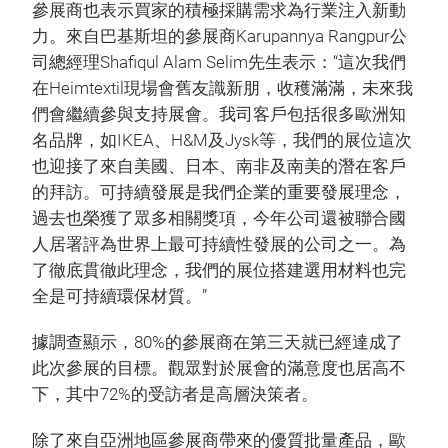
參展商也表示買家的積極採購需求為行業注入新動
力。來自巴基斯坦的參展商Karupannya Rangpur公
司總經理Shafiqul Alam Selim先生表示：“這次我們
在Heimtextil現場會舊友識新朋，收穫滿滿，未來我
們會繼續參與支持展會。我司客戶包括很多歐洲知
名品牌，如IKEA、H&M及Jysk等，我們的展位這次
也迎接了來自美國、日本、南非及南美的潛在客戶
的拜訪。可持續發展是我們企業的重要發展理念，
過去也榮獲了眾多相關獎項，今年公司還被聯合國
人居署評為世界上最可持續性發展的公司之一。為
了徹底貫徹此理念，我們的展位搭建選用材料也完
全是可持續環保材質。”
據調查顯示，80%的參展商在第三天就已經達成了
此次參展的目標。觀眾對於展會的滿意度也居高不
下，其中72%的受訪者是高層決策者。
除了來自亞洲地區參展商帶來的優質批量產品，歐