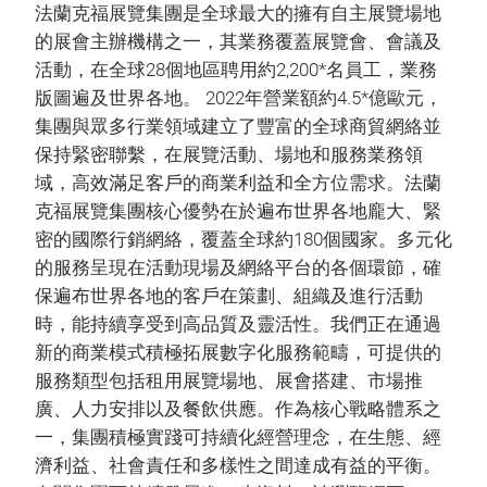
法蘭克福展覽集團是全球最大的擁有自主展覽場地
的展會主辦機構之一，其業務覆蓋展覽會、會議及
活動，在全球28個地區聘用約2,200*名員工，業務
版圖遍及世界各地。 2022年營業額約4.5*億歐元，
集團與眾多行業領域建立了豐富的全球商貿網絡並
保持緊密聯繫，在展覽活動、場地和服務業務領
域，高效滿足客戶的商業利益和全方位需求。法蘭
克福展覽集團核心優勢在於遍布世界各地龐大、緊
密的國際行銷網絡，覆蓋全球約180個國家。多元化
的服務呈現在活動現場及網絡平台的各個環節，確
保遍布世界各地的客戶在策劃、組織及進行活動
時，能持續享受到高品質及靈活性。我們正在通過
新的商業模式積極拓展數字化服務範疇，可提供的
服務類型包括租用展覽場地、展會搭建、市場推
廣、人力安排以及餐飲供應。作為核心戰略體系之
一，集團積極實踐可持續化經營理念，在生態、經
濟利益、社會責任和多樣性之間達成有益的平衡。