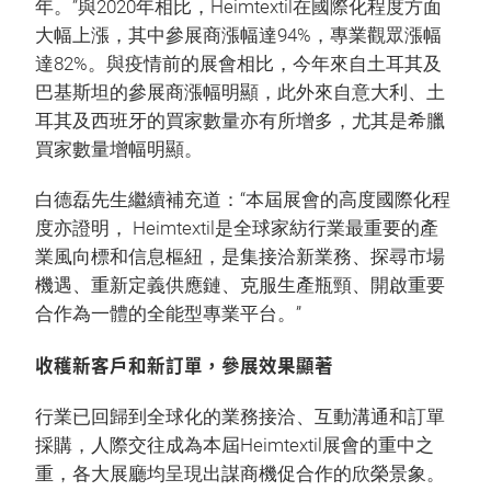
年。”與2020年相比，Heimtextil在國際化程度方面
大幅上漲，其中參展商漲幅達94%，專業觀眾漲幅
達82%。與疫情前的展會相比，今年來自土耳其及
巴基斯坦的參展商漲幅明顯，此外來自意大利、土
耳其及西班牙的買家數量亦有所增多，尤其是希臘
買家數量增幅明顯。
白德磊先生繼續補充道：“本屆展會的高度國際化程
度亦證明， Heimtextil是全球家紡行業最重要的產
業風向標和信息樞紐，是集接洽新業務、探尋市場
機遇、重新定義供應鏈、克服生產瓶頸、開啟重要
合作為一體的全能型專業平台。”
收穫新客戶和新訂單，參展效果顯著
行業已回歸到全球化的業務接洽、互動溝通和訂單
採購，人際交往成為本屆Heimtextil展會的重中之
重，各大展廳均呈現出謀商機促合作的欣榮景象。