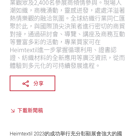
業觀眾及2,400名參展商傾情參與。現場人
潮如織，商機湧動，靈感迸發，處處洋溢著
熱情樂觀的融洽氛圍。全球紡織行業同仁匯
聚於此，與國際頂尖決策者進行密切的商貿
對接，通過研討會、導覽、講座及商務互動
等豐富多彩的活動，專業買家可在
Heimtextil進一步掌握循環利用、證書認
證、紡織材料的全新應用等廣泛資訊，從而
體驗到多元化的可持續發展進程。
分享
下載新聞稿
Heimtextil 2023的成功舉行充分彰顯展會強大的國