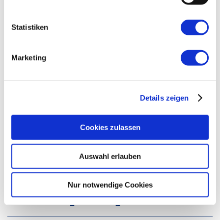
ein enormer Fachkräfte- und Nachwuchsmangel
gegenüber. Doch woran liegt es, dass das Handwerk in
Statistiken
der Berufsauswahl scheinbar so unattraktiv geworden
ist?
Marketing
Mehr dazu
Details zeigen
Cookies zulassen
Auswahl erlauben
Nur notwendige Cookies
Unsere Mitgliedsorganisationen