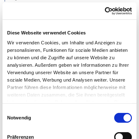
Mehr dazu
Klimaschutz
Diese Webseite verwendet Cookies
Bis 2050 will Deutschland treibhausneutral sein und hat
Wir verwenden Cookies, um Inhalte und Anzeigen zu
dazu ein umfangreiches Klimaschutzpaket
personalisieren, Funktionen für soziale Medien anbieten
verabschiedet. Hier erhalten Sie einen Überblick über die
zu können und die Zugriffe auf unsere Website zu
Vorhaben der Bundesregierung und Hilfestellung für Ihre
analysieren. Außerdem geben wir Informationen zu Ihrer
Arbeit. Besonders aktuell: die kommunale
Verwendung unserer Website an unsere Partner für
Wärmeplanung.
soziale Medien, Werbung und Analysen weiter. Unsere
Partner führen diese Informationen möglicherweise mit
weiteren Daten zusammen, die Sie ihnen bereitgestellt
Mehr dazu
haben oder die sie im Rahmen Ihrer Nutzung der Dienste
Karriere im Handwerk
gesammelt haben.
Einwilligungsauswahl
Notwendig
Seit Längerem ist die Handwerksbranche in Deutschland
von Segen und Fluch zugleich umgeben: Die
Auftragsbücher sind prall gefüllt, gleichzeitig steht dem
Präferenzen