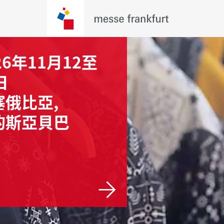
26年11月12至
日
塞俄比亞,
的斯亞貝巴