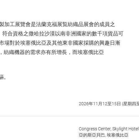
材料縫製加工展覽會是法蘭克福展覧紡織品展會的成員之
），符合資格之撒哈拉沙漠以南非洲國家的數千項貨品可
際市場對於埃塞俄比亞及其他東非國家採購的興趣日漸
，紡織機器的需求亦有所增長，而埃塞俄比亞
驅。
2026年11月12至15日 (星期四
Congress Center, Skylight Hote
亞的斯亞貝巴, 埃塞俄比亞