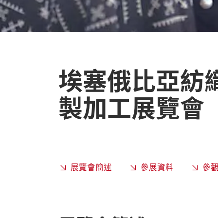
埃塞俄比亞紡
製加工展覽會
展覽會簡述
參展資料
參