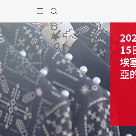
跳
過
目
搜
錄
尋
20
15
埃
亞