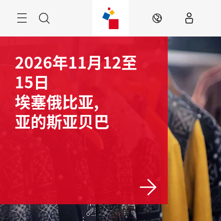
跳
过
菜
搜
ZH
单
索
2026年11月12至
15日
埃塞俄比亚,
亚的斯亚贝巴