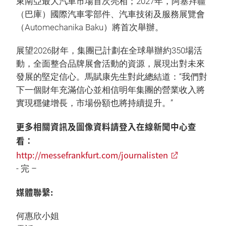
東南亞最大汽車市場首次亮相；2027年，阿塞拜疆
（巴庫）國際汽車零部件、汽車技術及服務展覽會
（Automechanika Baku）將首次舉辦。
展望2026財年，集團已計劃在全球舉辦約350場活
動，全面整合品牌展會活動的資源，展現出對未來
發展的堅定信心。馬賦康先生對此總結道：“我們對
下一個財年充滿信心並相信明年集團的營業收入將
實現穩健增長，市場份額也將持續提升。”
更多相關資訊及圖像資料請登入在線新聞中心查
看：
http://messefrankfurt.com/journalisten
- 完 –
媒體聯繫:
何惠欣小姐