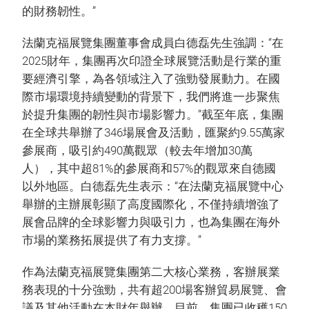
的財務韌性。”
法蘭克福展覽集團董事會成員白德磊先生強調：“在
2025財年，集團再次印證全球展覽活動是行業的重
要經濟引擎，為各領域注入了強勁發展動力。在國
際市場環境持續變動的背景下，我們將進一步聚焦
於提升集團的韌性與市場影響力。”截至年底，集團
在全球共舉辦了346場展會及活動，匯聚約9.55萬家
參展商，吸引約490萬觀眾（較去年增加30萬
人），其中超81%的參展商和57%的觀眾來自德國
以外地區。白德磊先生表示：“在法蘭克福展覽中心
舉辦的主辦展彰顯了高度國際化，不僅持續增強了
展會品牌的全球影響力與吸引力，也為集團在海外
市場的業務拓展提供了有力支撐。”
作為法蘭克福展覽集團第二大核心業務，客辦展業
務表現的十分強勁，共有超200場客辦貿易展覽、會
議及其他活動在本財年舉辦。目前，集團已收穫150