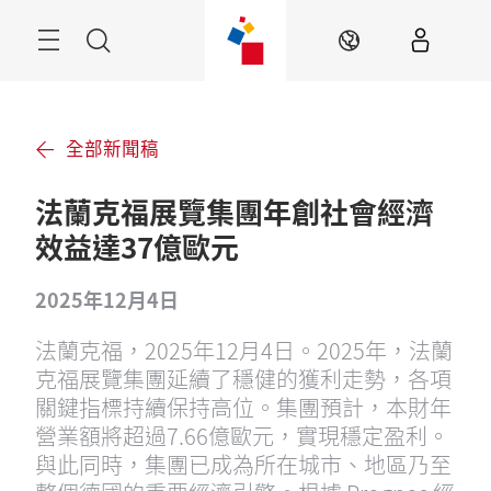
跳
過
目
搜
ZH
錄
尋
全部新聞稿
法蘭克福展覽集團年創社會經濟
效益達37億歐元
2025年12月4日
法蘭克福，2025年12月4日。2025年，法蘭
克福展覽集團延續了穩健的獲利走勢，各項
關鍵指標持續保持高位。集團預計，本財年
營業額將超過7.66億歐元，實現穩定盈利。
與此同時，集團已成為所在城市、地區乃至