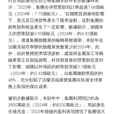
行官馬賦康先生在公佈集團本財年初步數據時表
示：“2025年，集團合併營業額預計將超過7.66億歐
元（2024年：7.75億歐元）。”在國際貿易條例影響
下，美元及亞洲貨幣產生了匯率波動，這對集團的
銷售額和收益產生了一定影響。數據顯示，德國本
土的營業額逾3.95億歐元（2024年：約4.32億歐
元）。適逢集團旗艦展的輪轉舉辦週期，本財年在
法蘭克福市舉辦的旗艦展會數量少於2024年。此
外，由於整體經濟環境疲軟，建築與金屬加工等關
鍵產業正在面臨挑戰，科技類展會的營業額也受到
了影響。德國以外地區的銷售額突破3.7億歐元
（2024年：約3.43億歐元），佔集團總銷售額的約
48%，充分彰顯了法蘭克福展覽集團在拓展全球業
務上取得的傑出成果。
據初步數據顯示，本財年中，集團利潤預計約為
3900萬歐元（2024年：約8200萬歐元）。馬賦康先
生補充道：“2025年穩健的盈利表現體現了集團強大