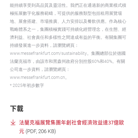
能持續享受到高品質及靈活性。我們正在通過新的商業模式積
極拓展數字化服務範疇，可提供的服務類型包括租用展覽場
地、展會搭建、市場推廣、人力安排以及餐飲供應。作為核心
戰略體系之一，集團積極實踐可持續化經營理念，在生態、經
濟利益、社會責任和多樣性之間達成有益的平衡。有關集團可
持續發展進一步資料，請瀏覽網頁：
www.messefrankfurt.com/sustainability。集團總部位於德國
法蘭克福市，由該市和黑森州政府分別控股60%和40%。有關
公司進一步資料，請瀏覽網頁：
www.messefrankfurt.com.cn。
* 2025年初步數字
下載
法蘭克福展覽集團年創社會經濟效益達37億歐
元
(
PDF
, 206 KB)