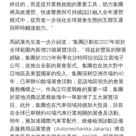
終目的，而是提升業務效能的重要工具，助力集團
將高效運營、快速響應與可持續設計融入全年運營
模式中，從而進一步強化全球展會生態的互聯互通
與即時觸達能力。”
馬賦康先生進一步介紹道：“集團計劃在2027年前於
全球範圍內新增25個展覽項目。” 得益於豐富的辦展
經驗，集團於2025年秋季在沙特阿拉伯設立當地子
公司，並推出全新的展會形式。集團也在加大對中
亞地區及東盟國家的投入。集團深耕亞洲市場約40
年，已舉辦60餘場展會活動，是該地區領先的會展
服務機構之一。作為泛印度戰略的重要一環，集團
於當地消費品業務板塊中一舉新增了五大展覽項
目。此外，集團也在汽車領域持續加大投資，目前
在全球已舉辦約40場汽車行業相關的展會及活動。
明年，雅加達國際汽車零配件、維修檢測診斷設備
及服務用品展覽會（Automechanika Jakarta）將在