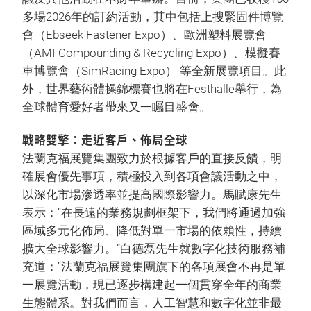
多場2026年的訂約活動，其中包括上搜緊固件博覽
會（Ebseek Fastener Expo）、歐洲塑料展覽會
（AMI Compounding & Recycling Expo）、模擬賽
車博覽會（SimRacing Expo） 等全新展覽項目。此
外，世界藝術體操錦標賽也將在Festhalle舉行，為
全球體育愛好者帶來又一矚目盛會。
戰略雙擎：走近客戶、佈局全球
法蘭克福展覽集團致力於根據客戶的直接反饋，明
確展會優先事項，積極投入到各項會議活動之中，
以深化市場滲透率並提高國際影響力。馬賦康先生
表示：“在長遠的業務規劃框架下，我們將通過加強
區域多元化佈局、降低對單一市場的依賴性，持續
擴大全球影響力。”白德磊先生就數字化技術服務補
充道：“法蘭克福展覽集團旗下的各項展會不再是單
一展覽活動，現已逐步構建起一個貫穿全年的商業
生態體系。對我們而言，人工智慧和數字化並非最