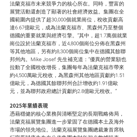
法蘭克福市未來競爭力的核心所在。同時，豐富的
展覽活動還創造了顯著的社會經濟效益。集團在全
國範圍內提供了超30,000個就業崗位，稅收貢獻高
達6.67億歐元，成為法蘭克福市、黑森州乃至整個
德國的重要就業與經濟引擎。”其中，超1.7萬個就業
崗位設於法蘭克福市，近4,800個崗位分佈在黑森州
等其他地區，另有約8,300個崗位集中在德國其餘聯
邦州內。Mike Josef 先生補充道：“優異的營業額也
拉動了全國稅收增長，集團每年為法蘭克福市帶來
約4,500萬歐元稅收，為黑森州其他地區貢獻約1.51
億歐元，為德國其餘聯邦州合計增收約1.91億歐
元，並為聯邦政府總計貢獻約2.8億歐元稅收。”
2025年業績表現
憑藉穩健的核心業務與清晰堅定的長期戰略佈局，
法蘭克福展覽集團進一步鞏固了在德國本土及海外
市場的領先地位。法蘭克福展覽集團總裁兼首席執