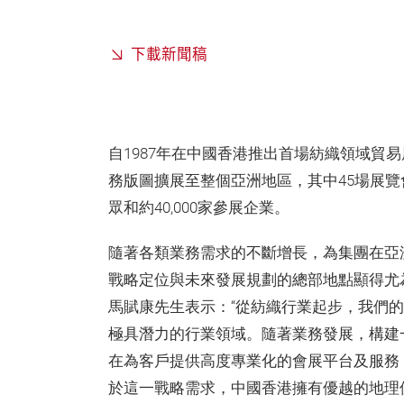
下載新聞稿
自1987年在中國香港推出首場紡織領域貿
務版圖擴展至整個亞洲地區，其中45場展覽
眾和約40,000家參展企業。
隨著各類業務需求的不斷增長，為集團在亞
戰略定位與未來發展規劃的總部地點顯得尤
馬賦康先生表示：“從紡織行業起步，我們的
極具潛力的行業領域。隨著業務發展，構建
在為客戶提供高度專業化的會展平台及服務
於這一戰略需求，中國香港擁有優越的地理