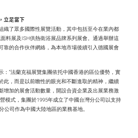
，立足當下
組織了眾多國際性展覽活動，其中包括至今在業內都
ile紡織面料展­­­­­­及ISH供熱衛浴展品牌系列展會。通過舉辦這
可靠的合作伙伴網絡，為本地市場後續引入德國展會
示：“法蘭克福展覽集團依托中國香港的區位優勢，實
於此，而是以前瞻性的眼光和不斷進取的精神，繼續
斷增加的展會活動數量，開設合資企業及出展業務激
營模式，集團於1995年成立了中國台灣分公司以支持
海分公司作為中國大陸地區的業務基地。