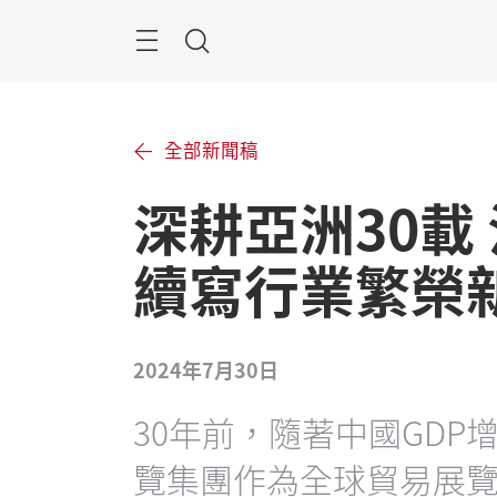
跳
過
目
搜
錄
尋
全部新聞稿
深耕亞洲30載
續寫行業繁榮
2024年7月30日
30年前，隨著中國GDP增
覽集團作為全球貿易展