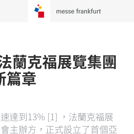
 法蘭克福展覽集團
新篇章
速達到13% [1] ，法蘭克福展
覽會主辦方，正式設立了首個亞