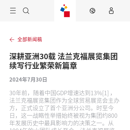
跳
过
菜
搜
ZH
单
索
全部新闻稿
深耕亚洲30载 法兰克福展览集团
续写行业繁荣新篇章
2024年7月30日
30年前，随着中国GDP增速达到13%[1] ，
法兰克福展览集团作为全球贸易展览会主办
方，正式设立了首个亚洲分公司。时至今
日，这一战略性举措始终被视为集团约800
年发展历史中最具影响力的决策之一。从