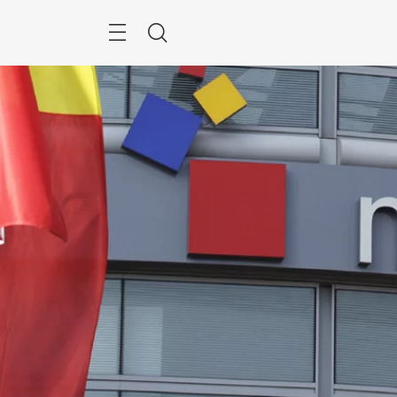
跳
过
菜
搜
单
索