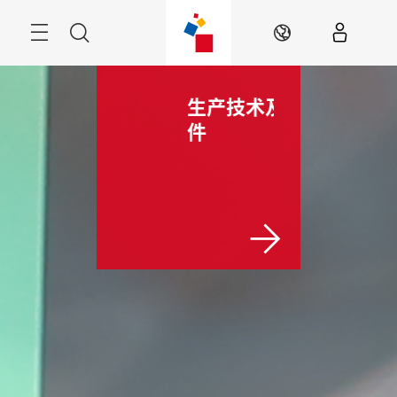
跳
过
菜
搜
ZH
单
索
品技术
生产技术及零部
交通运输及物
件