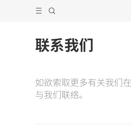
跳
过
菜
搜
单
索
联系我们
如欲索取更多有关我们
与我们联络。