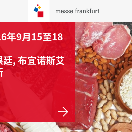
26年9月15至18
根廷, 布宜诺斯艾
斯