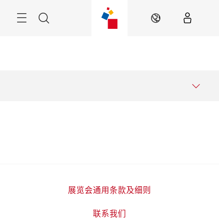
跳
过
菜
搜
ZH
单
索
展览会通用条款及细则
联系我们