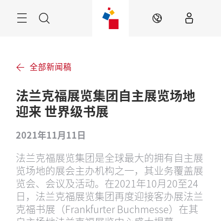
跳
过
菜
搜
ZH
单
索
全部新闻稿
法兰克福展览集团自主展览场地
迎来 世界级书展
2021年11月11日
法兰克福展览集团是全球最大的拥有自主展
览场地的展会主办机构之一，其业务覆盖展
览会、会议及活动。在2021年10月20至24
日，法兰克福展览集团再度迎接客办展法兰
克福书展（Frankfurter Buchmesse）在其