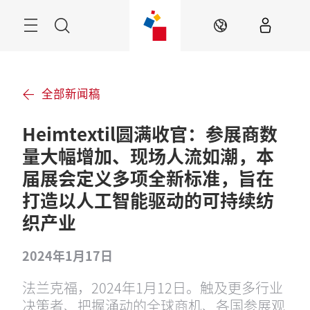
跳
过
菜
搜
ZH
单
索
全部新闻稿
Heimtextil圆满收官：参展商数
量大幅增加、现场人流如潮，本
届展会定义多项全新标准，旨在
打造以人工智能驱动的可持续纺
织产业
2024年1月17日
法兰克福，2024年1月12日。触及更多行业
决策者、把握涌动的全球商机、各国参展观