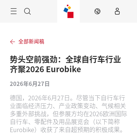
跳
过
菜
搜
ZH
单
索
全部新闻稿
势头空前强劲：全球自行车行业
齐聚2026 Eurobike
2026年6月27日
德国，2026年6月27日。尽管当下自行车行
业面临经济压力、产业政策变动、气候相关
多重外部挑战，但参展方均在2026欧洲国际
自行车、零配件及用品展览会（以下简称
Eurobike）收获了来自超预期的积极成果。