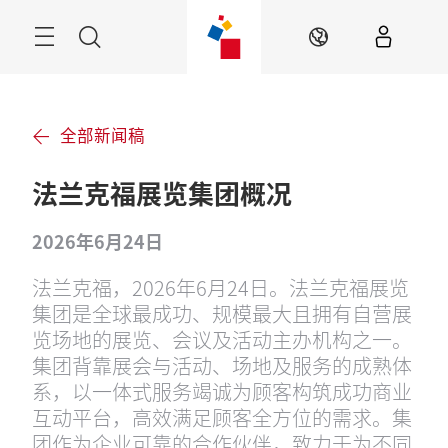
跳
过
菜
搜
ZH
单
索
全部新闻稿
法兰克福展览集团概况
2026年6月24日
法兰克福，2026年6月24日。法兰克福展览
集团是全球最成功、规模最大且拥有自营展
览场地的展览、会议及活动主办机构之一。
集团背靠展会与活动、场地及服务的成熟体
系，以一体式服务竭诚为顾客构筑成功商业
互动平台，高效满足顾客全方位的需求。集
团作为企业可靠的合作伙伴，致力于为不同