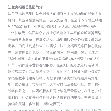
法兰克福展览集团简介
法兰克福展览集团是全球最大的拥有自主展览场地的展会主办
机构，其业务覆盖展览会、会议及活动，在全球29个地区聘用
约2,700名员工，业务版图遍及世界各地。2025年营业额约
7.66亿欧元，集团与众多行业领域建立了丰富的全球商贸网络
并保持紧密联系，在展览活动、场地和服务业务领域，高效满
足客户的商业利益和全方位需求。法兰克福展览集团核心优势
在于遍布世界各地庞大、紧密的国际行销网络，覆盖全球约
180个国家。多元化的服务呈现在活动现场及网络平台的各个
环节，确保遍布世界各地的客户在策划、组织及进行活动时，
能持续享受到高品质及灵活性。集团正在通过新的商业模式积
极拓展数字化服务范畴，可提供的服务类型包括租用展览场
地、展会搭建、市场推广、人力安排以及餐饮供应。作为核心
战略体系之一，集团积极实践可持续化经营理念，在生态、经
济利益、社会责任和多样性之间达成有益的平衡。有关集团可
持续发展进一步资料，请浏览网页：
www.messefrankfurt.com/sustainability。集团总部位于德国