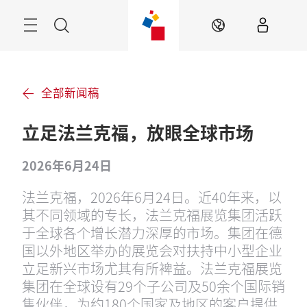
跳
过
菜
搜
ZH
单
索
全部新闻稿
立足法兰克福，放眼全球市场
2026年6月24日
法兰克福，2026年6月24日。近40年来，以
其不同领域的专长，法兰克福展览集团活跃
于全球各个增长潜力深厚的市场。集团在德
国以外地区举办的展览会对扶持中小型企业
立足新兴市场尤其有所裨益。法兰克福展览
集团在全球设有29个子公司及50余个国际销
售伙伴，为约180个国家及地区的客户提供