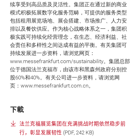
续享受到高品质及灵活性。集团正在通过新的商业
模式积极拓展数字化服务范畴，可提供的服务类型
包括租用展览场地、展会搭建、市场推广、人力安
排以及餐饮供应。作为核心战略体系之一，集团积
极实践可持续化经营理念，在生态、经济利益、社
会责任和多样性之间达成有益的平衡。有关集团可
持续发展进一步资料，请浏览网页：
www.messefrankfurt.com/sustainability。集团总部
位于德国法兰克福市，由该市和黑森州政府分别控
股60%和40%。有关公司进一步资料，请浏览网
页：www.messefrankfurt.com.cn。
下載
法兰克福展览集团在充满挑战时期依然稳步前
行，彰显发展韧性
(
PDF
, 242 KB)