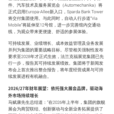
件、汽车技术及服务展览会（Automechanika）将
正式启用Europa-Allee新入口，Sparda Bank Tower
将交付集团使用。与此同时，自动人行步道“Via
Mobile”将延伸至12号馆，进一步完善馆内交通动
线，为观众带来更便捷、舒适的参展体验。
可持续发展、业绩增长、成本效益管理及业务发展
并列为集团的重要战略目标。尽管相关强制性发布
要求至2028年才正式生效，法兰克福展览集团已先
行一步，报告其可持续发展绩效。集团将于新闻发
布会上首次推出整合报告，将年度经营成果与可持
续发展进程有机融合。
2026/27年财年展望：依托强大展会品牌，驱动海
外市场持续增长
马赋康先生总结道：“在2026年上半年，集团的旗舰
展会为商贸联结、创新驱动与全新业务拓展提供了