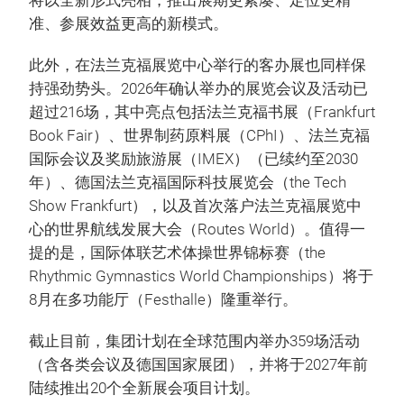
将以全新形式亮相，推出展期更紧凑、定位更精
准、参展效益更高的新模式。
此外，在法兰克福展览中心举行的客办展也同样保
持强劲势头。2026年确认举办的展览会议及活动已
超过216场，其中亮点包括法兰克福书展（Frankfurt
Book Fair）、世界制药原料展（CPhI）、法兰克福
国际会议及奖励旅游展（IMEX）（已续约至2030
年）、德国法兰克福国际科技展览会（the Tech
Show Frankfurt），以及首次落户法兰克福展览中
心的世界航线发展大会（Routes World）。值得一
提的是，国际体联艺术体操世界锦标赛（the
Rhythmic Gymnastics World Championships）将于
8月在多功能厅（Festhalle）隆重举行。
截止目前，集团计划在全球范围内举办359场活动
（含各类会议及德国国家展团），并将于2027年前
陆续推出20个全新展会项目计划。