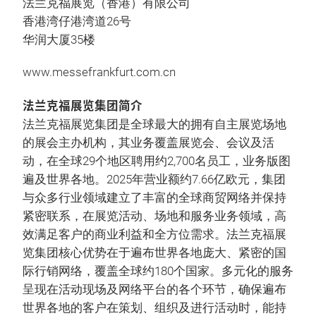
法兰克福展览（香港）有限公司
香港湾仔港湾道26号
华润大厦35楼
www.messefrankfurt.com.cn
法兰克福展览集团简介
法兰克福展览集团是全球最大的拥有自主展览场地
的展会主办机构，其业务覆盖展览会、会议及活
动，在全球29个地区聘用约2,700名员工，业务版图
遍及世界各地。2025年营业额约7.66亿欧元，集团
与众多行业领域建立了丰富的全球商贸网络并保持
紧密联系，在展览活动、场地和服务业务领域，高
效满足客户的商业利益和全方位需求。法兰克福展
览集团核心优势在于遍布世界各地庞大、紧密的国
际行销网络，覆盖全球约180个国家。多元化的服务
呈现在活动现场及网络平台的各个环节，确保遍布
世界各地的客户在策划、组织及进行活动时，能持