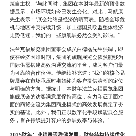
策自主权。”与此同时，集团在本财年最新的预测数
据显示，市场环境如今已发生变化。对此，马赋康
先生表示：“展会始终是经济的晴雨表。随着全球危
机与地区冲突持续升级，加上德国及欧盟整体经济
走势低迷，我们的一些旗舰展必然会受到影响。”
法兰克福展览集团董事会成员白德磊先生强调，即
便在经济困难时期，集团的旗舰展览会依然能够为
国际供需搭建高效沟通交流的平台，成为客户们最
为可靠的合作伙伴。他继续补充道：“我们的核心品
牌展会在市场承压时期始终为客户提供清晰的定位
与明确的方向。据统计，本财年法兰克福展览集团
旗舰展会的访客满意度保持高位，有力印证了面对
面的商贸交流为集团商业模式的高效发展奠定了夯
实的基础。此外，我们正以数字化手段赋能展会服
务，旨在持续提升客户的参展效率与体验。”
2025财年：业绩表现稳健发展，财务结构持续优化