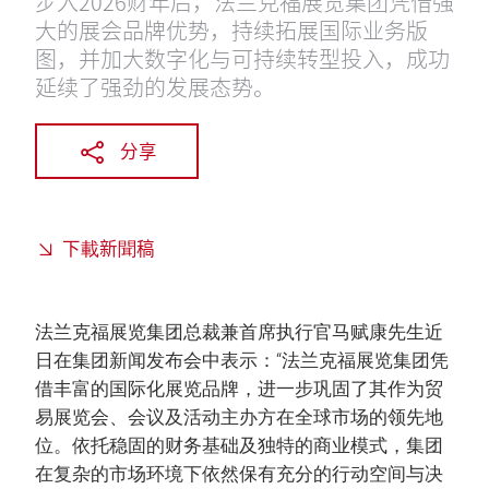
步入2026财年后，法兰克福展览集团凭借强
大的展会品牌优势，持续拓展国际业务版
图，并加大数字化与可持续转型投入，成功
延续了强劲的发展态势。
分享
下載新聞稿
法兰克福展览集团总裁兼首席执行官马赋康先生近
日在集团新闻发布会中表示：“法兰克福展览集团凭
借丰富的国际化展览品牌，进一步巩固了其作为贸
易展览会、会议及活动主办方在全球市场的领先地
位。依托稳固的财务基础及独特的商业模式，集团
在复杂的市场环境下依然保有充分的行动空间与决