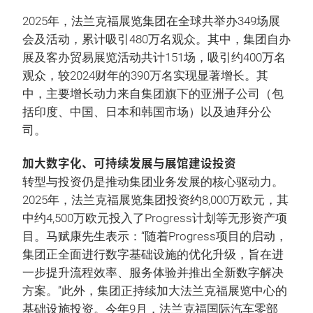
2025年，法兰克福展览集团在全球共举办349场展
会及活动，累计吸引480万名观众。其中，集团自办
展及客办贸易展览活动共计151场，吸引约400万名
观众，较2024财年的390万名实现显著增长。其
中，主要增长动力来自集团旗下的亚洲子公司（包
括印度、中国、日本和韩国市场）以及迪拜分公
司。
加大数字化、可持续发展与展馆建设投资
转型与投资仍是推动集团业务发展的核心驱动力。
2025年，法兰克福展览集团投资约8,000万欧元，其
中约4,500万欧元投入了Progress计划等无形资产项
目。马赋康先生表示：“随着Progress项目的启动，
集团正全面进行数字基础设施的优化升级，旨在进
一步提升流程效率、服务体验并推出全新数字解决
方案。”此外，集团正持续加大法兰克福展览中心的
基础设施投资。今年9月，法兰克福国际汽车零部