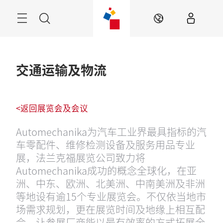
跳
过
菜
搜
ZH
单
索
交通运输及物流
<返回展览会及会议
Automechanika为汽车工业界最具指标的汽
车零配件、维修检测设备及服务用品专业
展，法兰克福展览公司致力将
Automechanika成功的概念全球化，在亚
洲、中东、欧洲、北美洲、中南美洲及非洲
等地设有逾15个专业展览会。不仅依当地市
场需求规划，更在展览时间及地缘上相互配
合，让参展厂商能以最有效率的方式拓展全