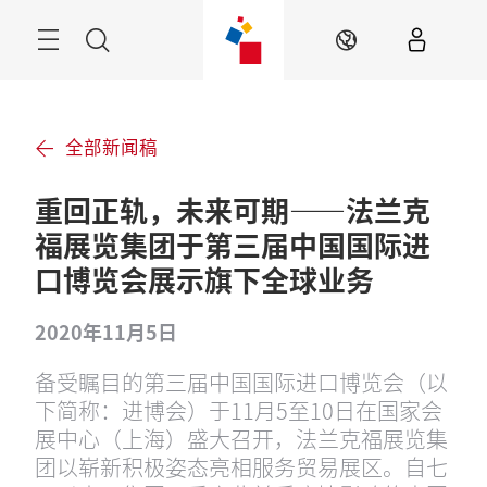
跳
过
菜
搜
ZH
单
索
全部新闻稿
重回正轨，未来可期——法兰克
福展览集团于第三届中国国际进
口博览会展示旗下全球业务
2020年11月5日
备受瞩目的第三届中国国际进口博览会（以
下简称：进博会）于11月5至10日在国家会
展中心（上海）盛大召开，法兰克福展览集
团以崭新积极姿态亮相服务贸易展区。自七