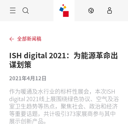
跳
过
菜
搜
ZH
单
索
全部新闻稿
ISH digital 2021：为能源革命出
谋划策
2021年4月12日
作为暖通及水行业的标杆性展会，本次ISH
digital 2021线上展围绕绿色协议、空气及浴
室卫生趋势等热点，聚焦社会、政治和经济
等重要话题，共计吸引373家展商参与其中
展示创新产品。