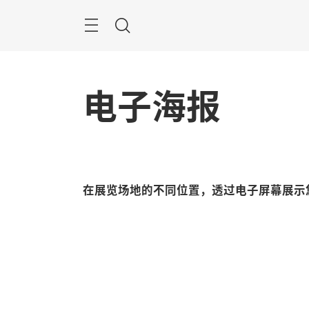
跳
过
菜
搜
单
索
电子海报
在展览场地的不同位置，透过电子屏幕展示